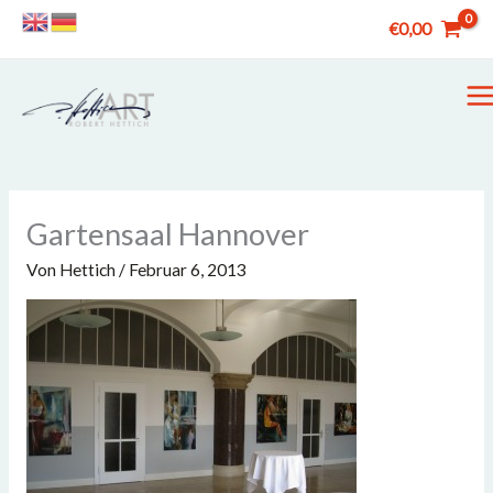
Zum
€
0,00
Inhalt
springen
M
M
Gartensaal Hannover
Von
Hettich
/
Februar 6, 2013