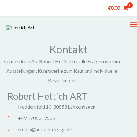
Zum
€
0,00
Inhalt
springen
M
M
Kontakt
Kontaktieren Sie Robert Hettich für alle Fragen rund um
Ausstellungen, Kunstwerke zum Kauf und individuelle
Bestellungen
Robert Hettich ART
Neddernfeld 10, 30853 Langenhagen
+49 1705319535
studio@hettich-design.de