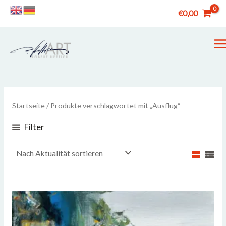
Zum
€
0,00
Inhalt
springen
M
M
Startseite
/ Produkte verschlagwortet mit „Ausflug“
Filter