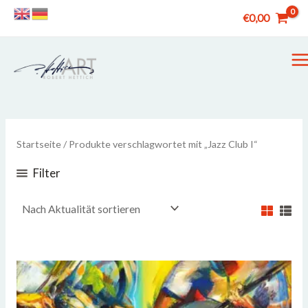
Zum
€
0,00
Inhalt
springen
M
M
Startseite
/ Produkte verschlagwortet mit „Jazz Club I“
Filter