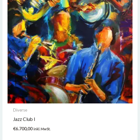
Diverse
Jazz Club I
€
6.700,00
inkl. MwSt.