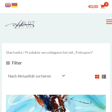
Zum
€
0,00
Inhalt
springen
M
M
Startseite
/ Produkte verschlagwortet mit „Polosport“
Filter