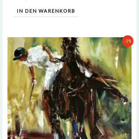
IN DEN WARENKORB
Ursprünglicher
Aktueller
-2%
Preis
Preis
war:
ist:
€5.800,00
€5.700,00.