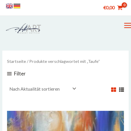
Zum
€
0,00
Inhalt
springen
M
M
Startseite
/ Produkte verschlagwortet mit „Taufe“
Filter