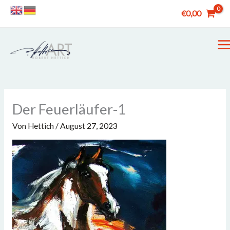
Zum
€
0,00
Inhalt
springen
M
M
Der Feuerläufer-1
Von
Hettich
/
August 27, 2023