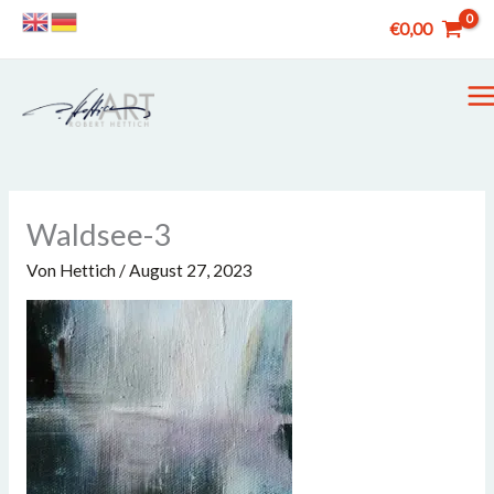
Zum
€
0,00
Inhalt
springen
M
M
Waldsee-3
Von
Hettich
/
August 27, 2023