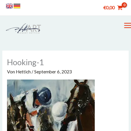
Zum
€
0,00
Inhalt
springen
M
M
Hooking-1
Von
Hettich
/
September 6, 2023