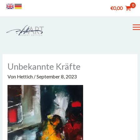
Zum
€
0,00
Inhalt
springen
M
M
Unbekannte Kräfte
Von
Hettich
/
September 8, 2023