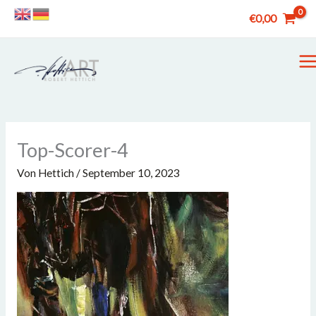
Zum
€
0,00
Inhalt
springen
M
M
Top-Scorer-4
Von
Hettich
/
September 10, 2023