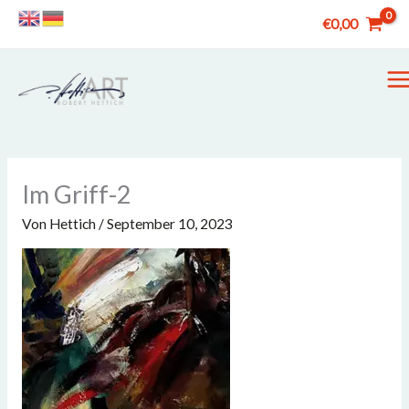
Zum
€
0,00
Inhalt
springen
M
M
Im Griff-2
Von
Hettich
/
September 10, 2023