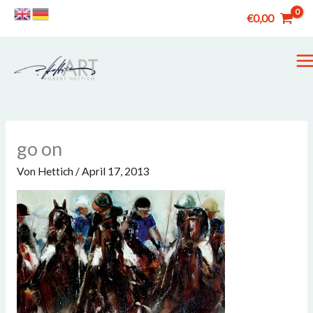
Zum
€
0,00
Inhalt
springen
M
M
go on
Von
Hettich
/
April 17, 2013