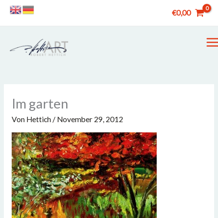
Zum
€
0,00
Inhalt
springen
M
M
Im garten
Von
Hettich
/
November 29, 2012