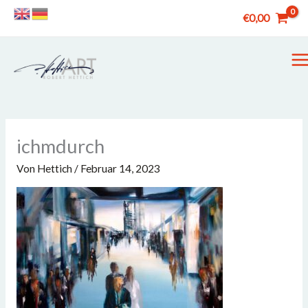
Zum
€
0,00
Inhalt
springen
M
M
ichmdurch
Von
Hettich
/
Februar 14, 2023