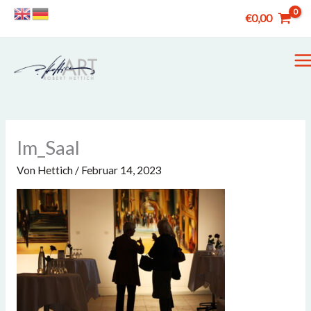
Zum
€
0,00
Inhalt
springen
M
M
Im_Saal
Von
Hettich
/
Februar 14, 2023