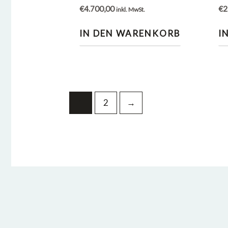
€
4.700,00
€
2
inkl. MwSt.
IN DEN WARENKORB
I
1
2
→