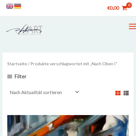
Zum
€
0,00
Inhalt
springen
M
M
Startseite
/ Produkte verschlagwortet mit „Nach Oben I“
Filter