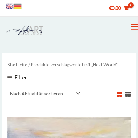
Zum
€
0,00
Inhalt
springen
M
M
Startseite
/ Produkte verschlagwortet mit „Next World“
Filter