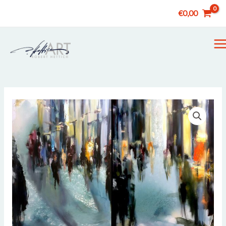
Zum
€
0,00
Inhalt
springen
M
M