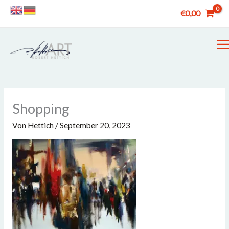
Zum
€
0,00
Inhalt
springen
M
M
Shopping
Von
Hettich
/
September 20, 2023