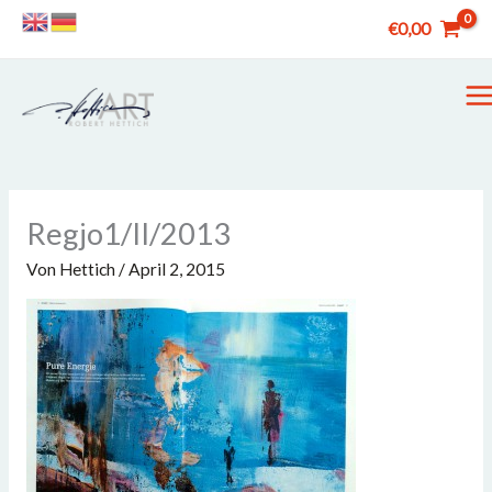
Zum
€
0,00
Inhalt
springen
M
M
Regjo1/II/2013
Von
Hettich
/
April 2, 2015