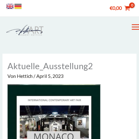
Zum
€
0,00
Inhalt
springen
M
M
Aktuelle_Ausstellung2
Von
Hettich
/
April 5, 2023