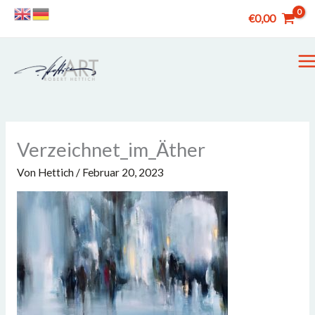
Zum
€
0,00
Inhalt
springen
M
M
Verzeichnet_im_Äther
Von
Hettich
/
Februar 20, 2023